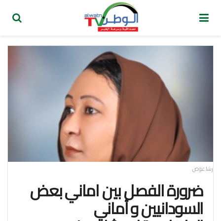
رشا عوض
ضرورة الفصل بين اماني بعض
السودانيين و أماني