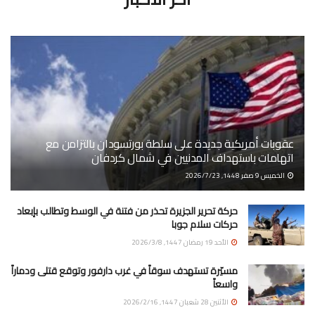
عقوبات أمريكية جديدة على سلطة بورتسودان بالتزامن مع
اتهامات باستهداف المدنيين في شمال كردفان
الخميس 9 صفر 1448, 2026/7/23
حركة تحرير الجزيرة تحذر من فتنة في الوسط وتطالب بإبعاد
حركات سلام جوبا
الأحد 19 رمضان 1447, 2026/3/8
مسيّرة تستهدف سوقاً في غرب دارفور وتوقع قتلى ودماراً
واسعاً
الأثنين 28 شعبان 1447, 2026/2/16