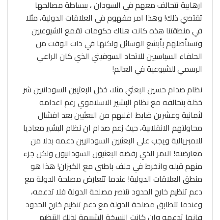
ارهابية تتحالف معهم في السودان ، ببساطة مصالحها
تقتضي ذلك! وهذا امر مفهوم في العلاقات الدولية، مثلا
في منطقتنا هذه كانت هناك حكومات تقمع الشيوعيين
وتستأصلهم بأبشع الوسائل ولكنها في ذات الوقت من
الحلفاء السياسيين للاتحاد السوفيتي الذي كان الراعي
الرسمي للشيوعية في العالم!
نظام صدام حسين البعثي مثلا، خذل البعثيين السودانيين شر
خذلة بتحالفه مع نظام البشير الاسلاموي رغم اعدامه
لثمانية وعشرين ضابط اغلبهم من البعثيين بعد افشال
محاولتهم الانقلابية، حيث زعم صدام ان نظام البشير معاديا
للامبريالية ويجب على البعثيين السودانيين دعمه بدلا من
معارضته! الامر الذي رفضه البعثيون السودانيون ولكن جزء
منهم قبله وانخرط في حلف باطني مع الكيزان! هذا هو
منطق العلاقات الدولية! عندما تتعارض مصلحة الدولة مع
دعم تنظيم خارج الحدود تنتصر مصلحة الدولة فلا تدعمه،
وعندما تتطابق مصلحة الدولة مع دعم تنظيم خارج الحدود
فانها تدعمه وان كانت النسخة الشبيهة لذلك التنظيم