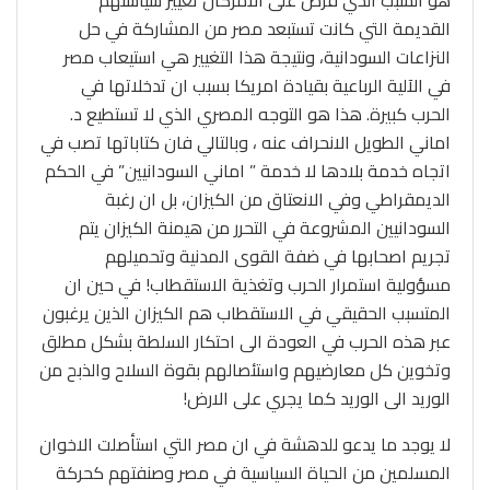
هو السبب الذي فرض على الامركان تغيير سياستهم
القديمة التي كانت تستبعد مصر من المشاركة في حل
النزاعات السودانية، ونتيجة هذا التغيير هي استيعاب مصر
في الآلية الرباعية بقيادة امريكا بسبب ان تدخلاتها في
الحرب كبيرة. هذا هو التوجه المصري الذي لا تستطيع د.
اماني الطويل الانحراف عنه ، وبالتالي فان كتاباتها تصب في
اتجاه خدمة بلادها لا خدمة ” اماني السودانيين” في الحكم
الديمقراطي وفي الانعتاق من الكيزان، بل ان رغبة
السودانيين المشروعة في التحرر من هيمنة الكيزان يتم
تجريم اصحابها في ضفة القوى المدنية وتحميلهم
مسؤولية استمرار الحرب وتغذية الاستقطاب! في حين ان
المتسبب الحقيقي في الاستقطاب هم الكيزان الذين يرغبون
عبر هذه الحرب في العودة الى احتكار السلطة بشكل مطلق
وتخوين كل معارضيهم واستئصالهم بقوة السلاح والذبح من
الوريد الى الوريد كما يجري على الارض!
لا يوجد ما يدعو للدهشة في ان مصر التي استأصلت الاخوان
المسلمين من الحياة السياسية في مصر وصنفتهم كحركة