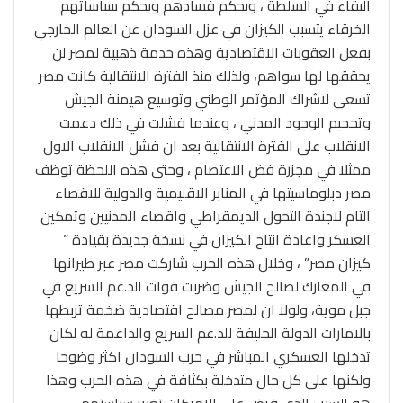
البقاء في السلطة ، وبحكم فسادهم وبحكم سياساتهم
الخرقاء يتسبب الكيزان في عزل السودان عن العالم الخارجي
بفعل العقوبات الاقتصادية وهذه خدمة ذهبية لمصر لن
يحققها لها سواهم، ولذلك منذ الفترة الانتقالية كانت مصر
تسعى لاشراك المؤتمر الوطني وتوسيع هيمنة الجيش
وتحجيم الوجود المدني ، وعندما فشلت في ذلك دعمت
الانقلاب على الفترة الانتقالية بعد ان فشل الانقلاب الاول
ممثلا في مجزرة فض الاعتصام ، وحتى هذه اللحظة توظف
مصر دبلوماسيتها في المنابر الاقليمية والدولية للاقصاء
التام لاجندة التحول الديمقراطي واقصاء المدنيين وتمكين
العسكر واعادة انتاج الكيزان في نسخة جديدة بقيادة ”
كيزان مصر” ، وخلال هذه الحرب شاركت مصر عبر طيرانها
في المعارك لصالح الجيش وضربت قوات الد.عم السريع في
جبل موية، ولولا ان لمصر مصالح اقتصادية ضخمة تربطها
بالامارات الدولة الحليفة للد.عم السريع والداعمة له لكان
تدخلها العسكري المباشر في حرب السودان اكثر وضوحا
ولكنها على كل حال متدخلة بكثافة في هذه الحرب وهذا