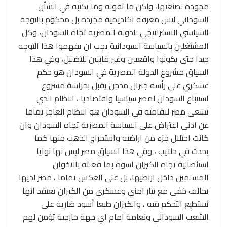
مجودة لصنعتها، ولكن ما تقوله وما تكتبه في الشأن
السوداني ليس معرفة اكاديمية مجردة بل محكوم بالتوجه
السياسي الاستراتيجي للدولة المصرية تجاه السودان، وكل
المشتغلين بالسياسة السودانية يجب ان يفهموا هذا التوجه
جيدا حتى يكونوا واقعيين وغير قابلين للتضليل، وفي هذا
السياق مشروع الدولة المصرية في السودان هو حكم
عسكري على رأسه جنرال مدجن يقبل بحراسة مشروع
استتباع السودان لمصر سياسيا واقتصاديا ، النظام الذي
تسعى مصر لاقامته في السودان هو النظام العاجز تماما
عن ادني اعتراض على السياسة المصرية تجاه السودان وان
كانت احتلال جزء من اراضيه واستخراج الذهب منها كما
يحدث في حلايب ، وفي هذا السياق مصر ليس لها نوايا
استئصالية تجاه الكيزان اسوة بما فعلته بالاخوان
المسلمين داخل اراضيها، بل على العكس تماما ، مصر لديها
تحالف خفي مع تيار امني وعسكري من الكيزان تعتقد انها
تستطيع التحكم فيه ، والكيزان طبعا أسود ضارية على
الشعب السوداني ونعامة امام اي جهة خارجية تؤمن لهم