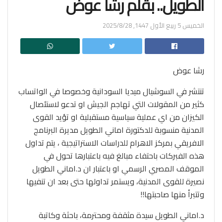
الطويل.. بقلم رشا عوض
الخميس 5 ربيع الأول 1447, 2025/8/28
رشا عوض
تنتشر في السوشيال ميديا السودانية وخصوصا في الواتساب
كثير من المقولات التي تهاجم الجيش او تدعو لاستئصال
الكيزان من اي عملية سياسية مستقبلية او تؤيد القوى
المدنية منسوبة للدكتورة اماني الطويل مديرة البرنامج
الافريقي بمركز الاهرام للدراسات الاستراتيجية ، يتم تداول
هذه الفبركات باحتفاء مبالغ فيه باعتبارها تحول في
الموقف المصري الرسمي او باعتبار ان د.اماني الطويل
نصيرة للقوى المدنية، ويستمر تداولها حتى بعد ان تنفيها
وتتبرأ منها صاحبتها!!
د.اماني الطويل سيدة مثقفة ومحترمة، باحثة وكاتبة