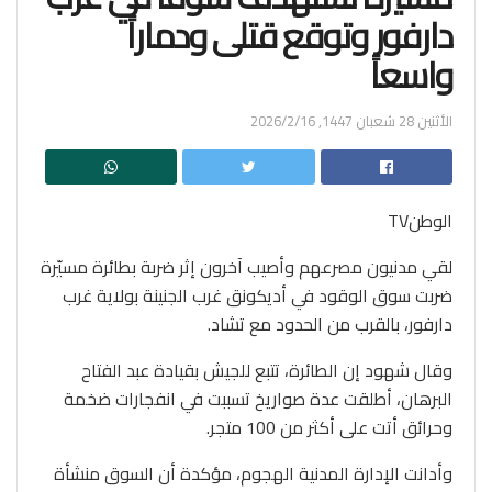
دارفور وتوقع قتلى ودماراً
واسعاً
الأثنين 28 شعبان 1447, 2026/2/16
الوطنTV
لقي مدنيون مصرعهم وأصيب آخرون إثر ضربة بطائرة مسيّرة
ضربت سوق الوقود في أديكونق غرب الجنينة بولاية غرب
دارفور، بالقرب من الحدود مع تشاد.
وقال شهود إن الطائرة، تتبع للجيش بقيادة عبد الفتاح
البرهان، أطلقت عدة صواريخ تسببت في انفجارات ضخمة
وحرائق أتت على أكثر من 100 متجر.
وأدانت الإدارة المدنية الهجوم، مؤكدة أن السوق منشأة