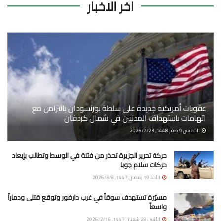
اخر الاخبار
عقوبات أمريكية جديدة على سلطة بورتسودان بالتزامن مع
اتهامات باستهداف المدنيين في شمال كردفان
الخميس 9 صفر 1448, 2026/7/23
حركة تحرير الجزيرة تحذر من فتنة في الوسط وتطالب بإبعاد
حركات سلام جوبا
الأحد 19 رمضان 1447, 2026/3/8
مسيّرة تستهدف سوقاً في غرب دارفور وتوقع قتلى ودماراً
واسعاً
الأثنين 28 شعبان 1447, 2026/2/16