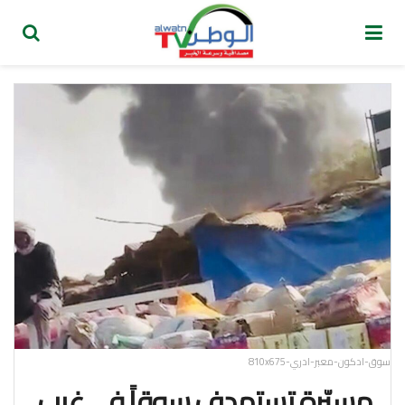
سوق-ادكون-معبر-ادري-810x675
مسيّرة تستهدف سوقاً في غرب