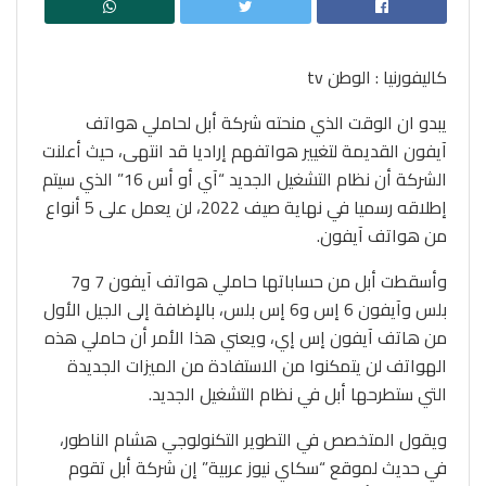
كاليفورنيا : الوطن tv
يبدو ان الوقت الذي منحته شركة أبل لحاملي هواتف
آيفون القديمة لتغيير هواتفهم إراديا قد انتهى، حيث أعلنت
الشركة أن نظام التشغيل الجديد “آي أو أس 16” الذي سيتم
إطلاقه رسميا في نهاية صيف 2022، لن يعمل على 5 أنواع
من هواتف آيفون.
وأسقطت أبل من حساباتها حاملي هواتف آيفون 7 و7
بلس وآيفون 6 إس و6 إس بلس، بالإضافة إلى الجيل الأول
من هاتف آيفون إس إي، ويعني هذا الأمر أن حاملي هذه
الهواتف لن يتمكنوا من الاستفادة من الميزات الجديدة
التي ستطرحها أبل في نظام التشغيل الجديد.
ويقول المتخصص في التطوير التكنولوجي هشام الناطور،
في حديث لموقع “سكاي نيوز عربية” إن شركة أبل تقوم