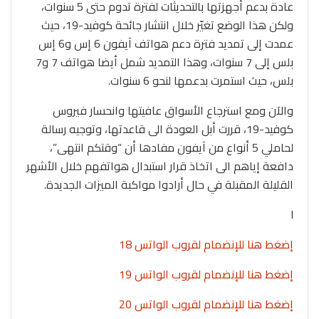
عادة بدعم أجهزتها بالتحديثات لفترة تدوم حتى 5 سنوات،
ولكن هذا الوضع تغيّر خلال انتشار جائحة كوفيد-19، حيث
عمدت إلى تمديد فترة دعم هواتف آيفون 6 إس و6 إس
بلس إلى 7 سنوات، وهذا التمديد شمل أيضا هواتف 7 و7
بلس، حيث استمرت بدعمها لنحو 6 سنوات.
والآن ومع استرجاع الأسواق عافيتها وانحسار فيروس
كوفيد-19، قررت أبل العودة الى قاعدتها، وتوجيه رسالة
لحاملي 5 أنواع من آيفون مفادها أن “وقتكم انتهى”،
دافعة إياهم الى اتخاذ قرار استبدال هواتفهم خلال الأشهر
القليلة المقبلة في حال أرادوا مواكبة الميزات الجديدة.
l
إضغط هنا للإنضمام لقروب الواتس 18
إضغط هنا للإنضمام لقروب الواتس 19
إضغط هنا للإنضمام لقروب الواتس 20