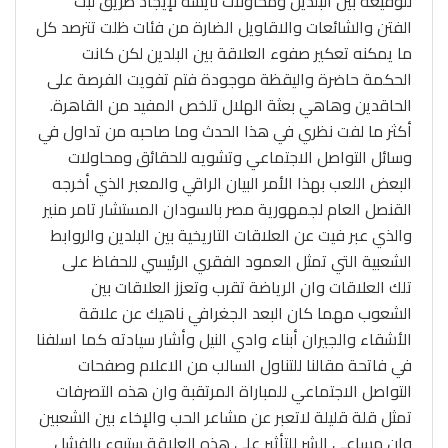
للوقيعة بين البلدين ومحاولات ئايسة لإيجاد طريق لبث
الفتن والشائعات والاقاويل الضارة من فئات ظلت تترصد كل
ما يمكنه تعكير صفوء العلاقة بين البلدين لكن كانت
الحكمة حاضرة واليقظة موجودة فتم تفويت الفرصة على
الحاقدين وهاهي بعثة الهلال تلخص المفيد من القاهرة.
أكثر ما لفت نظري في هذا الحدث وما صاحبه من تداول في
وسائل التواصل الاجتماعي وتشويه للحقائق ومحاولات
البعض اللعب بهذا الأمر البيان الراقي والمعبر الذي أخرجه
القنصل العام لجمهورية مصر بالسودان المستشار تامر منير
والذي عبر فيت عن العلاقات التاريخية بين البلدين والروابط
الشعبية التي تمثل العمود الفقري الرئيسي للحفاظ على
تلك العلاقات وان الرياضة تقرب وتعزز العلاقات بين
الشعوب مهما كان البعد الجغرافي ناهيك عن علاقة
الأشقاء والجيران أبناء وادي النيل وأشار سيادته كما اسلفنا
في فاتحة مقالنا للتناول السالب من الاعلام وصفحات
التواصل الاجتماعي للمباراة المرتقبة وان هذه التصرفات
تمثل قلة قليلة لاتعبر عن مشاعر الحب والإخاء بين الشعبين
وان مساعي الشر للتأثير على هذه العلاقة ستبوء بالفشل