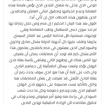
للوعي الذي يتخلى به شعبي البلدين الذي يؤمن بقيمة هذه
العلاقة وعدم انجرافها وتحقيق اماني العابثين والحاقدين
الذين ينتظرون هذه اللحظات التي لن تأتي أبدا.
اقول بعد هذا البيان ( الحكيم ) إن مصر ومن خلال زياراتنا لها
لم نجد سوى حسن الاستقبال وطيب المعاملة وهي
توجيهات مستمرة ظل فخامة الرئيس عبد الفتاح السيسي
يكررها وتقف عليها كل أجهزة الدولة بشكل صادق واخوي
والسودانيين الذين يعيشون في مصر بالملايين يعلمون هذا
الأمر بشكل كبير فلا توجد أي مضايقات يمكن أن يتعرض
لها الناس هناك في وطنهم الثاني وهاهي رئاسة بعثة نادي
الهلال تؤكد وتبعث برسائل الطمأنينة إلى جماهير النادي
وان كنت على ثقة أن هذا هو الذي سوف يحدث رغم أن
بعثة النادي الأهلي قد تعرضت إلى بعض المضايقات هنا
والتي بالتأكيد ليست محسوبة على جمهور نادي الهلال
العظيم الذي يقدر ويحترم خصومه وكل ما حدث شعب
السودان في براءة منه وهو أمر مرفوض ومدبر وخاب في
تحقيق مقاصده لأن الإرادة الحقيقية لهذين البلدين