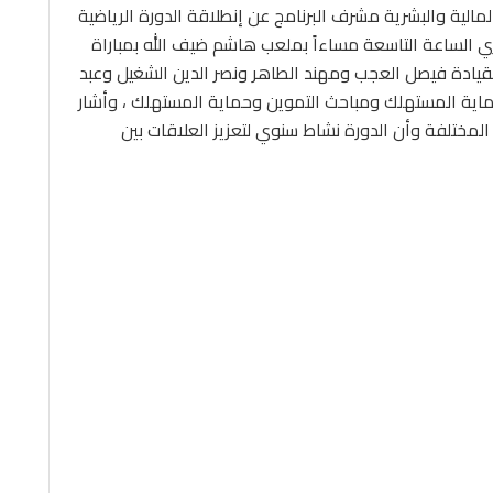
الية والبشرية مشرف البرنامج عن إنطلاقة الدورة الرياضية
-15 من شهر أبريل الجاري الساعة التاسعة مساءاً بملعب هاشم ضيف الله بمباراة
بقيادة فيصل العجب ومهند الطاهر ونصر الدين الشغيل وعبد
حماية المستهلك ومباحث التموين وحماية المستهلك ، وأشار
المختلفة وأن الدورة نشاط سنوي لتعزيز العلاقات بين