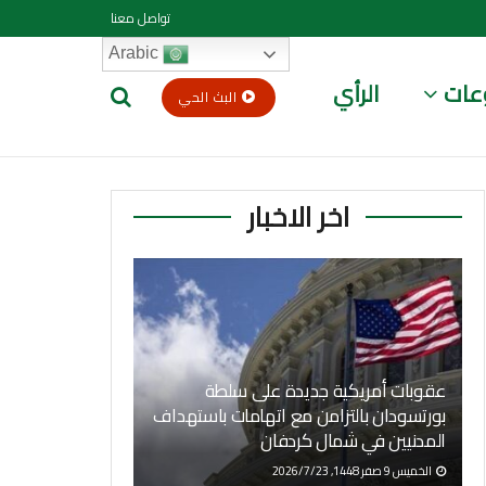
تواصل معنا
Arabic
عات
الرأي
البث الحي
اخر الاخبار
عقوبات أمريكية جديدة على سلطة
بورتسودان بالتزامن مع اتهامات باستهداف
المدنيين في شمال كردفان
الخميس 9 صفر 1448, 2026/7/23