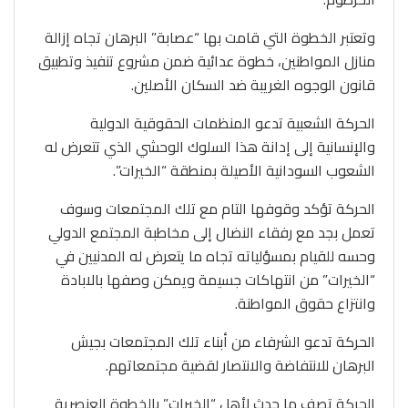
وتعتبر الخطوة التي قامت بها “عصابة” البرهان تجاه إزالة
منازل المواطنين، خطوة عدائية ضمن مشروع تنفيذ وتطبيق
قانون الوجوه الغريبة ضد السكان الأصلين.
الحركة الشعبية تدعو المنظمات الحقوقية الدولية
والإنسانية إلى إدانة هذا السلوك الوحشي الذي تتعرض له
الشعوب السودانية الأصيلة بمنطقة “الخيرات”.
الحركة تؤكد وقوفها التام مع تلك المجتمعات وسوف
تعمل بجد مع رفقاء النضال إلى مخاطبة المجتمع الدولي
وحسه للقيام بمسؤلياته تجاه ما يتعرض له المدنيين في
“الخيرات” من انتهاكات جسيمة ويمكن وصفها بالابادة
وانتزاع حقوق المواطنة.
الحركة تدعو الشرفاء من أبناء تلك المجتمعات بجيش
البرهان للانتفاضة والانتصار لقضية مجتمعاتهم.
الحركة تصف ما حدث لأهل “الخيرات” بالخطوة العنصرية