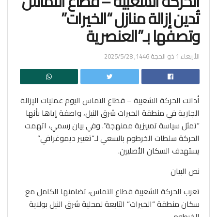
الحركة الشعبية – قطاع التماس
تُدين إزالة منازل “الخيرات”
وتصفها بـ”العنصرية
الأربعاء 1 ذو الحجة 1446, 2025/5/28
أدانت الحركة الشعبية – قطاع التماس اليوم عمليات الإزالة
الجارية في منطقة الخيرات شرق النيل، واصفة إياها بأنها
“تمثل سياسة تمييزية ممنهجة”. وفي بيان رسمي، اتهمت
الحركة سلطات الخرطوم بالسعي لـ”تغيير ديموغرافي”
يستهدف السكان الأصليين.
نص البيان
‏تعرب الحركة الشعبية قطاع التماس، تضامنها الكامل مع
سكان منطقة “الخيرات” التابعة لمحلية شرق النيل بولاية
الخرطوم.