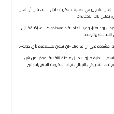
 اعتقال مادورو في عملية عسكرية داخل البلاد، قبل أن تعلن
 بطلان تلك الادعاءات.
ي رودريغيز، ووزير الداخلية ديوسدادو كابييو، إضافة إلى
ى التماسك والوحدة.
ية، مشددة على أن فنزويلا «لن تكون مستعمرة لأي دولة».
عى لإدارة فنزويلا خلال مرحلة انتقالية، محذراً من شن
قف الأمريكي النهائي تجاه الحكومة الفنزويلية غير