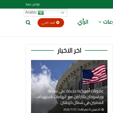
تواصل معنا
Arabic
عات
الرأي
البث الحي
اخر الاخبار
عقوبات أمريكية جديدة على سلطة
بورتسودان بالتزامن مع اتهامات باستهداف
المدنيين في شمال كردفان
الخميس 9 صفر 1448, 2026/7/23