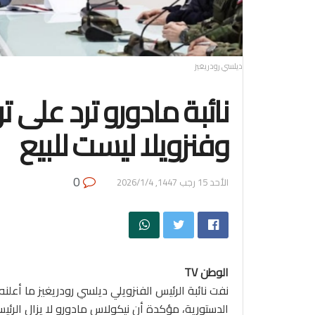
ديلسي رودريغيز
نائبة مادورو ترد على ت
وفنزويلا ليست للبيع
0
الأحد 15 رجب 1447, 2026/1/4
الوطن TV
نفت نائبة الرئيس الفنزويلي ديلسي رودريغيز ما أعلن
الدستورية، مؤكدة أن نيكولاس مادورو لا يزال الرئيس