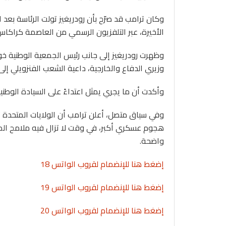
وكان ترامب قد صرّح بأن رودريغيز تولت الرئاسة بعد
الأخيرة، عبر التلفزيون الرسمي من العاصمة كراكاس،
وظهرت رودريغيز إلى جانب رئيس الجمعية الوطنية خورخ
وزيري الدفاع والخارجية، داعية الشعب الفنزويلي إل
وأكدت أن ما يجري يمثل اعتداءً على السيادة الوطن
وفي سياق متصل، أعلن ترامب أن الولايات المتحدة تس
هجوم عسكري أكبر، في وقت لا تزال فيه ملامح المو
واضحة.
إضغط هنا للإنضمام لقروب الواتس 18
إضغط هنا للإنضمام لقروب الواتس 19
إضغط هنا للإنضمام لقروب الواتس 20