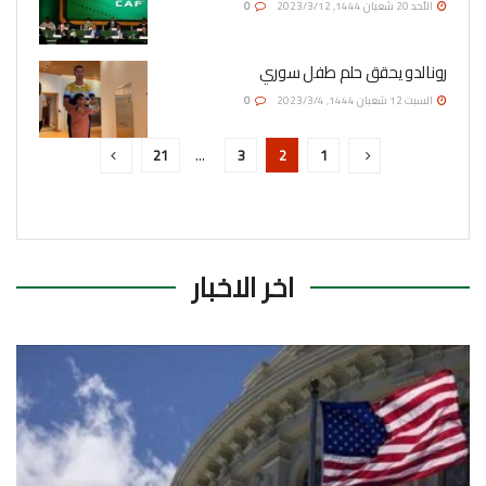
الأحد 20 شعبان 1444, 2023/3/12
0
رونالدو يحقق حلم طفل سوري
السبت 12 شعبان 1444, 2023/3/4
0
21
…
3
2
1
اخر الاخبار