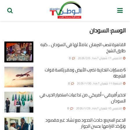
الوسم: السودان
القاهرة تنصب البرهان عاملاً لها في السودان .. كتبه
طارق الشيخ
الخميس 17 شعبان 1447, 2026/2/5
0
6 مسيّرات انتحارية تضرب الأبيض ومقر رئاسة قوات
الشرطة
الجمعة 11 شعبان 1447, 2026/1/30
0
تحذير أفريقي–أمريكي من تداعيات استمرار الحرب في
السودان
الخميس 10 شعبان 1447, 2026/1/29
0
الدعم السريع: حادث الحدود مع تشاد غير مقصود
وتؤكد التزامها بحسن الجوار