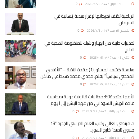
الثلاثاء 1 شعبان 1447, 2026/1/20
0
الرباعية تكثف تحركاتها لإقرار هدنة إنسانية في
السودان
الخميس 19 رجب 1447, 2026/1/8
0
تحذيرات طبية من انهيار وشيك للمنظومة الصحية في
الدلنج
الأثنين 16 رجب 1447, 2026/1/5
0
سلسلة كشف المستور (1) عقدة النخبة – “الأفندي
المخصي سياسياً” بقلم: مجدي محمد مصطفى ماكن
الأثنين 16 رجب 1447, 2026/1/5
0
الأمم المتحدة80: مطالبات قانونية دولية بمحاسبة
قادة الجيش السوداني من عهد البشير إلى اليوم
السبت 5 ربيع الثاني 1447, 2025/9/27
0
د. مرتضى الغالي يكتب: العام الدراسي الجديد “13
مليون تلميذ” خارج السور..!
السبت 5 ربيع الثاني 1447, 2025/9/27
0