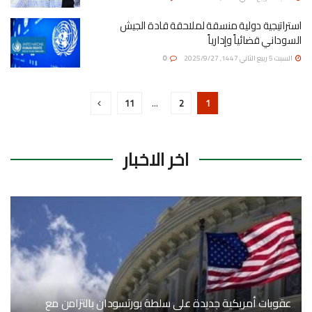
استراتيجية دولية منسقة لملاحقة قادة الجيش
السوداني قضائياً وإدارياً
السبت 5 ربيع الثاني 1447, 2025/9/27
0
11
…
2
1
اخر الاخبار
عقوبات أمريكية جديدة على سلطة بورتسودان بالتزامن مع