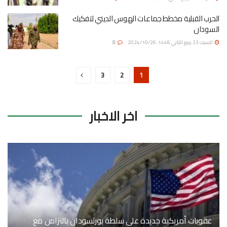
الحرب القبلية مخطط جماعات الهوس الديني لتفكيك
السودان
السبت 23 ربيع الثاني 1446, 2024/10/26
0
3
2
1
اخر الاخبار
عقوبات أمريكية جديدة على سلطة بورتسودان بالتزامن مع