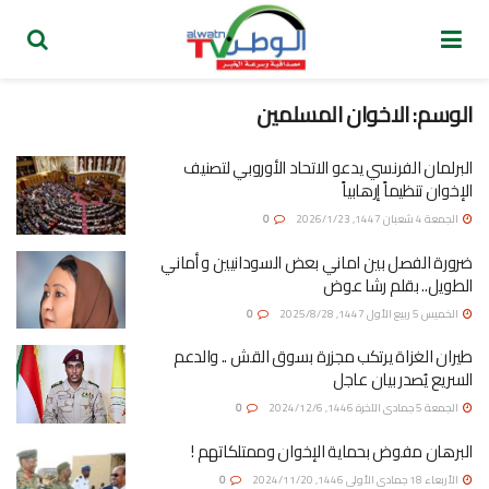
الوسم: الاخوان المسلمين
البرلمان الفرنسي يدعو الاتحاد الأوروبي لتصنيف
الإخوان تنظيماً إرهابياً
الجمعة 4 شعبان 1447, 2026/1/23
0
ضرورة الفصل بين اماني بعض السودانيين و أماني
الطويل.. بقلم رشا عوض
الخميس 5 ربيع الأول 1447, 2025/8/28
0
طيران الغزاة يرتكب مجزرة بسوق القش .. والدعم
السريع يُصدر بيان عاجل
الجمعة 5 جمادى الآخرة 1446, 2024/12/6
0
البرهان مفوض بحماية الإخوان وممتلكاتهم !
الأربعاء 18 جمادى الأولى 1446, 2024/11/20
0